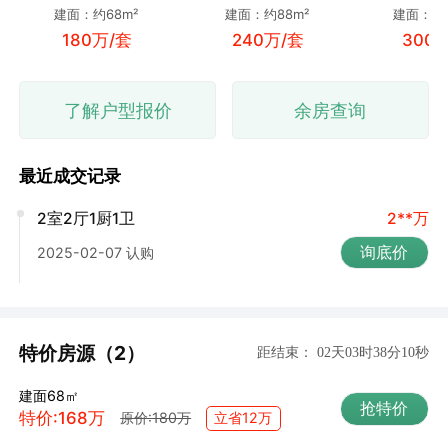
建面：约68m²
建面：约88m²
建面：约1
180万/套
240万/套
300
了解户型报价
余房查询
最近成交记录
2室2厅1厨1卫
2**万
询底价
2025-02-07 认购
特价房源（2）
距结束：
02天03时38分09秒
建面68㎡
抢特价
特价:168万
立省12万
原价:180万