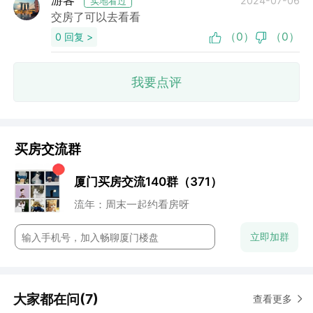
游客
2024-07-06
实地看过
交房了可以去看看
（0）
（0）
0 回复 >
我要点评
买房交流群
小石头：地段还行
董董：谁来点评下这个盘？
厦门买房交流140群（371）
七七妈：性价比高
阿香：未来升值空间还是很高的
流年：周末一起约看房呀
云澈：这个楼盘还是很保值的
chun：附近的商业配置怎么样？
立即加群
大家都在问(7)
查看更多