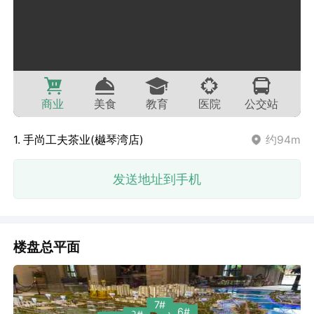
商业
美食
教育
医院
公交站
1. 手尚工夫茶业(樾琴湾店)
约94m
发送地址到手机
楼盘总平面
7#
5#
6#