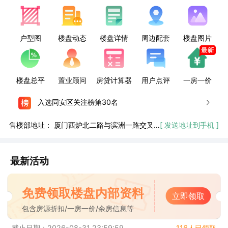
户型图
楼盘动态
楼盘详情
周边配套
楼盘图片
楼盘总平
置业顾问
房贷计算器
用户点评
一房一价
入选同安区关注榜第30名
售楼部地址：
厦门西炉北二路与滨洲一路交叉口
[ 发送地址到手机 ]
最新活动
免费领取楼盘内部资料
立即领取
包含房源折扣/一房一价/余房信息等
截止日期：2026-08-31 23:59:59
116人已领取