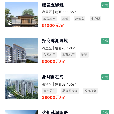
建发五缘鲤
在售
湖里区 | 建面99-192㎡
教育地产
地铁
改善房
小户型
51000元/㎡
品牌开发商
招商湾湖臻境
在售
湖里区 | 建面78-121㎡
公园地产
教育地产
地铁
53000元/㎡
品牌开发商
象屿自在海
在售
海沧区 | 建面62-105㎡
低密居住
品牌开发商
投资楼盘
28000元/㎡
宜居生态
教育地产
地铁
火炬苏溪听语
在售