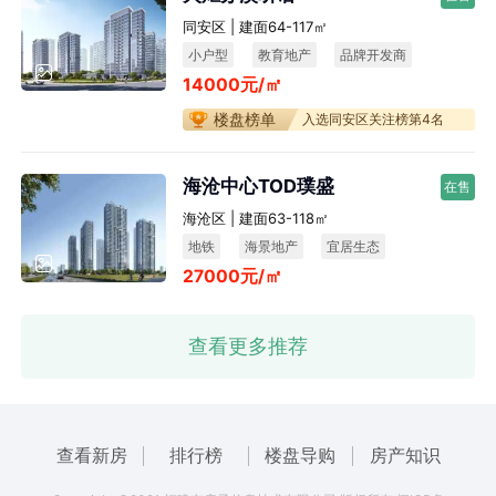
同安区 | 建面64-117㎡
小户型
教育地产
品牌开发商
14000元/㎡
低密居住
宜居生态
楼盘榜单
入选同安区关注榜第4名
海沧中心TOD璞盛
在售
海沧区 | 建面63-118㎡
地铁
海景地产
宜居生态
27000元/㎡
养生社区
查看更多推荐
查看新房
排行榜
楼盘导购
房产知识