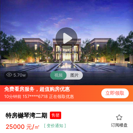
5.70w
视频
图片
2分钟前 137****6788 正在领取优惠
免费看房服务，超值购房优惠
10分钟前 157****6718 正在领取优惠
立即领取
20分钟前 187****6754 正在领取优惠
特房樾琴湾二期
售罄
订阅楼盘
25000
元/㎡
[ 变价通知 ]