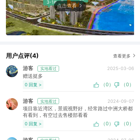
2#
3-1#
1#
点击查看
用户点评(4)
查看更多
游客
2025-03-06
实地看过
赠送挺多
（0）
（0）
0 回复 >
游客
2024-09-07
实地看过
项目靠近湾区，景观视野好，经常路过中洲大桥都
有看到，有空过去售楼部看看
（0）
（0）
0 回复 >